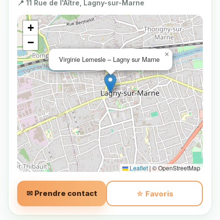
📍 11 Rue de l'Aître, Lagny-sur-Marne
+
−
×
Virginie Lemesle – Lagny sur Marne
Leaflet
|
© OpenStreetMap
✉ Prendre contact
☆ Favoris